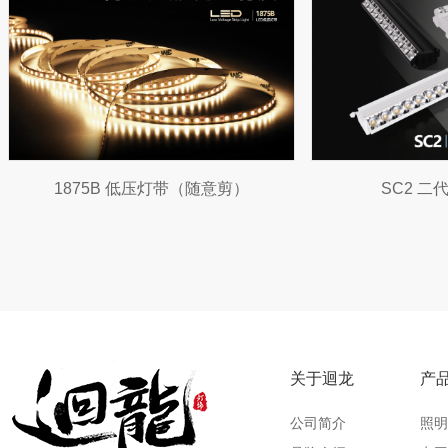
55筒灯
S202感应天花
关于迴龙
产
公司简介
照明