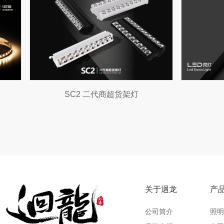
S201天花射灯
7
关于迴龙
产
公司简介
照明